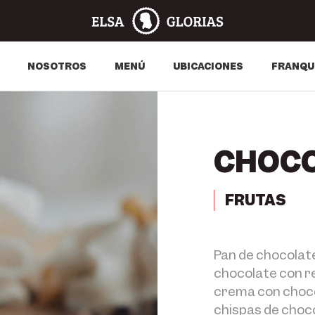
NOSOTROS
MENÚ
UBICACIONES
FRANQU
CHOCO
FRUTAS
Pan de chocolate
chocolate con r
crema con choco
chispas de choc