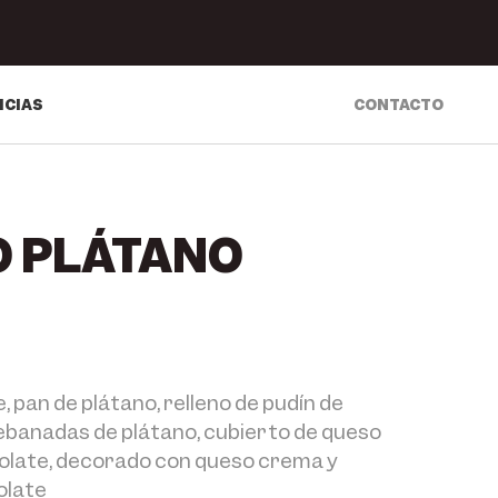
ICIAS
CONTACTO
 PLÁTANO
, pan de plátano, relleno de pudín de
ebanadas de plátano, cubierto de queso
late, decorado con queso crema y
olate